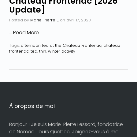
Château Frontenac [2026
Update]
Posted by
Marie-Pierre L.
on
avril 17, 2020
…
Read More
Tags:
afternoon tea at the Chateau Frontenac
,
chateau
frontenac
,
tea
,
thin
,
winter activity
À propos de moi
Bonjour ! Je suis Marie-Pierre Lessard, fondatrice
de Nomad Tours Québec. Joignez-vous à moi