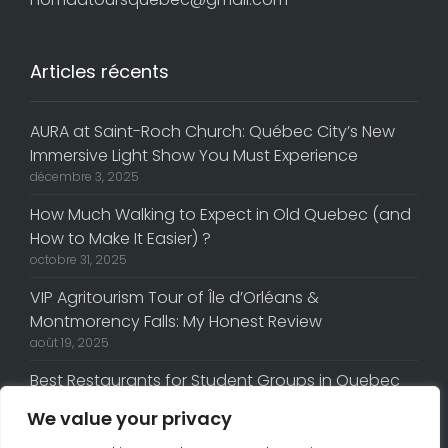
Articles récents
AURA at Saint-Roch Church: Québec City’s New
Immersive Light Show You Must Experience
décembre 3, 2025
How Much Walking to Expect in Old Quebec (and
How to Make It Easier) ?
octobre 31, 2025
VIP Agritourism Tour of Île d’Orléans &
Montmorency Falls: My Honest Review
août 19, 2025
Best Restaurants for Student Groups in Quebec
City
We value your privacy
février 20, 2025