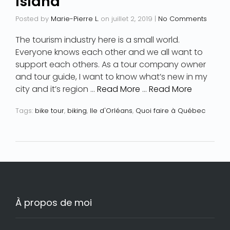
Island
Posted by
Marie-Pierre L.
on
juillet 2, 2019
|
No Comments
The tourism industry here is a small world.
Everyone knows each other and we all want to
support each others. As a tour company owner
and tour guide, I want to know what’s new in my
city and it’s region …
Read More
…
Read More
Tags:
bike tour
,
biking
,
Ile d'Orléans
,
Quoi faire à Québec
À propos de moi